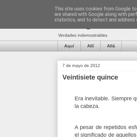
This site uses cookies from Google to 
are shared with Google along with per
Clerigo.es
statistics, and to detect and address 
Verdades indemostrables
Aquí
Allí
Allá
7 de mayo de 2012
Veintisiete quince
Era inevitable. Siempre q
la cabeza.
A pesar de repetidos esf
el significado de aquell