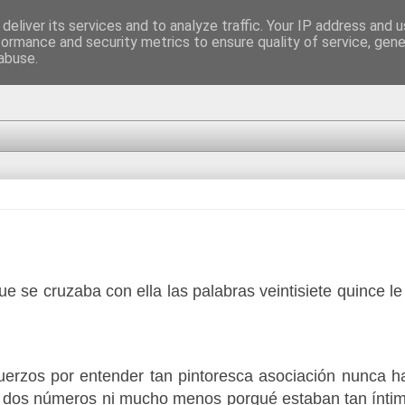
deliver its services and to analyze traffic. Your IP address and 
formance and security metrics to ensure quality of service, gen
abuse.
ue se cruzaba con ella las palabras veintisiete quince l
uerzos por entender tan pintoresca asociación nunca h
os dos números ni mucho menos porqué estaban tan ínt