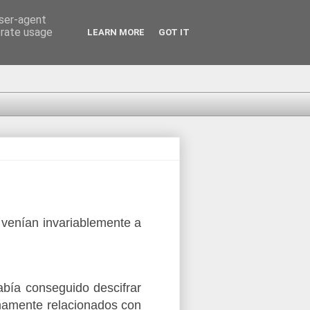
user-agent
erate usage
LEARN MORE
GOT IT
e venían invariablemente a
abía conseguido descifrar
imamente relacionados con